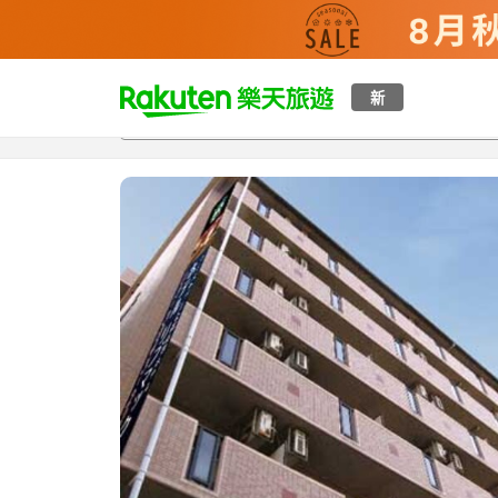
t
新
總覽
客房與方案
評語
特點
設施
o
p
P
a
g
e
_
s
e
a
r
c
h