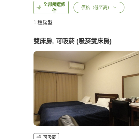
全部篩選條
價格（低至高）
件
1 種房型
雙床房, 可吸菸 (吸菸雙床房)
可吸菸