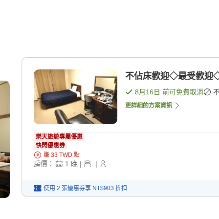
不佔床歡迎◇最受歡迎◇標
8月16日
前可免費取消
更詳細的方案資訊
樂天旅遊專屬優惠
快閃優惠券
賺
33
TWD
點
房價：
1
晚
|
|
使用 2 張優惠券享
NT$903
折扣