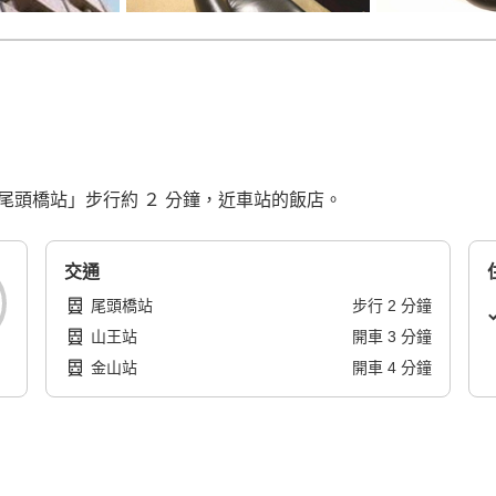
本線「尾頭橋站」步行約 ２ 分鐘，近車站的飯店。
交通
尾頭橋站
步行
2
分鐘
山王站
開車
3
分鐘
金山站
開車
4
分鐘