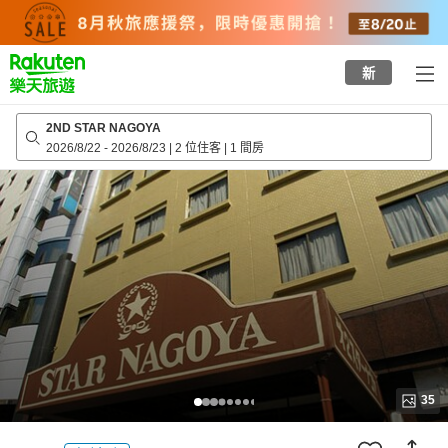
to
top
page
新
2ND STAR NAGOYA
2026/8/22
-
2026/8/23
|
2 位住客
|
1 間房
35