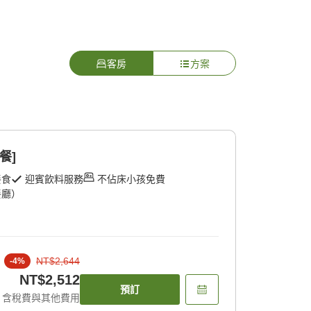
客房
方案
餐]
餐食
迎賓飲料服務
不佔床小孩免費
餐廳）
NT$2,644
-
4
%
NT$2,512
預訂
含稅費與其他費用