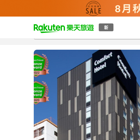
t
新
總覽
客房與方案
評語
特點
設施
o
p
P
a
g
e
_
s
e
a
r
c
h