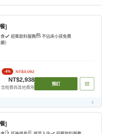
餐]
餐食
迎賓飲料服務
不佔床小孩免費
餐廳）
NT$3,092
-
4
%
NT$2,938
預訂
含稅費與其他費用
餐]
餐食
延後退房
提早入住
迎賓飲料服務