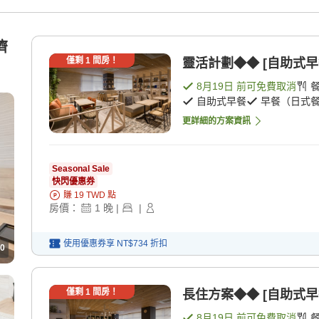
濟
僅剩
1
間房！
靈活計劃◆◆ [自助式早
8月19日
前可免費取消
自助式早餐
早餐（日式
更詳細的方案資訊
Seasonal Sale
快閃優惠券
賺
19
TWD
點
房價：
1
晚
|
|
使用優惠券享
NT$734
折扣
0
僅剩
1
間房！
長住方案◆◆ [自助式早
8月19日
前可免費取消