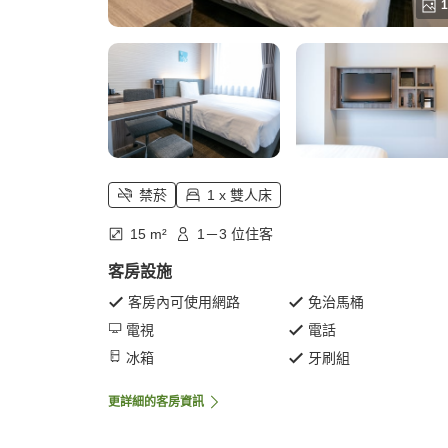
1
禁菸
1 x 雙人床
15 m²
1－3 位住客
客房設施
客房內可使用網路
免治馬桶
電視
電話
冰箱
牙刷組
更詳細的客房資訊