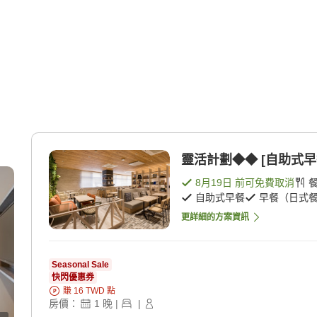
靈活計劃◆◆ [自助式早
8月19日
前可免費取消
自助式早餐
早餐（日式
更詳細的方案資訊
Seasonal Sale
快閃優惠券
賺
16
TWD
點
房價：
1
晚
|
|