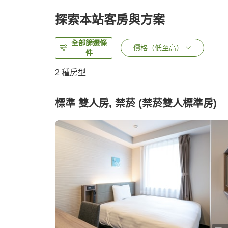
探索本站客房與方案
全部篩選條
價格（低至高）
件
2
種房型
標準 雙人房, 禁菸 (禁菸雙人標準房)