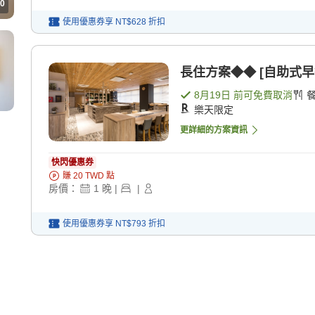
0
使用優惠券享
NT$628
折扣
長住方案◆◆ [自助式早
8月19日
前可免費取消
樂天限定
更詳細的方案資訊
快閃優惠券
賺
20
TWD
點
房價：
1
晚
|
|
使用優惠券享
NT$793
折扣