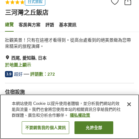
日式旅館
三河灣之丘飯店
總覽
客房與方案
評語
基本資訊
壯觀美景！只有在這裡才看得到。從高台處看到的絕美景緻為您帶
來精采的旅程演繹。
西尾, 愛知縣, 日本
於地圖上顯示
超好
評語數：
272
3.9
住宿設施
停車場
三溫暖
本網站使用 Cookie 以提升使用者體驗，並分析我們網站的效
游泳池
餐廳
能與流量。我們也會將您使用本站的相關資訊分享給我們的社
群媒體、廣告和分析合作夥伴。
隱私權政策
首頁
日本
愛知縣
西尾
三河灣之丘飯店
不要銷售我的個人資訊
允許全部
找客房