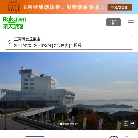
to
top
page
新
三河灣之丘飯店
2026/8/23
-
2026/8/24
|
2 位住客
|
1 間房
69