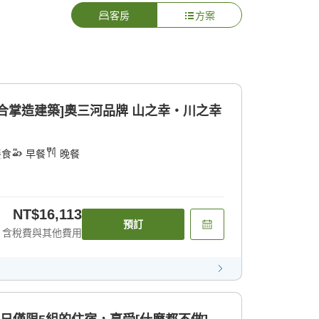
客房
方案
合掌造建築]奧三河品牌 山之幸・川之幸
餐食
早餐
晚餐
NT$16,113
預訂
含稅費與其他費用