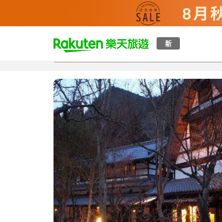
t
新
總覽
客房與方案
評語
設施
o
p
P
a
g
e
_
s
e
a
r
c
h