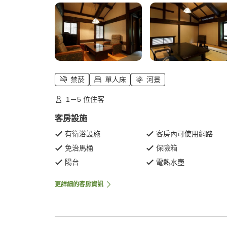
禁菸
單人床
河景
1－5 位住客
客房設施
有衛浴設施
客房內可使用網路
免治馬桶
保險箱
陽台
電熱水壺
更詳細的客房資訊