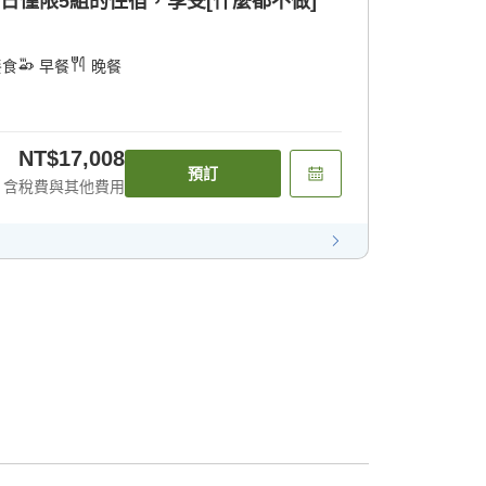
每日僅限5組的住宿，享受[什麼都不做]
餐食
早餐
晚餐
NT$17,008
預訂
含稅費與其他費用