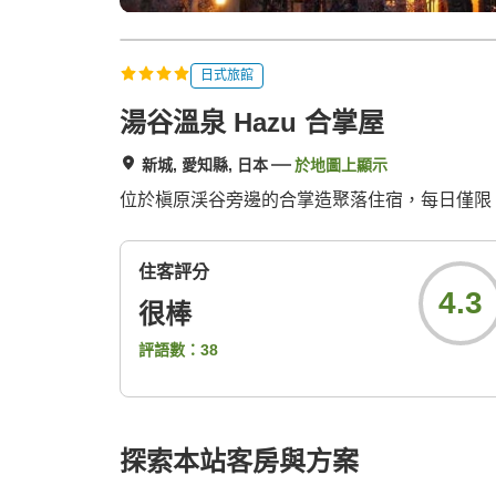
日式旅館
湯谷溫泉 Hazu 合掌屋
新城, 愛知縣, 日本
於地圖上顯示
位於槇原渓谷旁邊的合掌造聚落住宿，每日僅限 
住客評分
4.3
很棒
評語數：
38
探索本站客房與方案