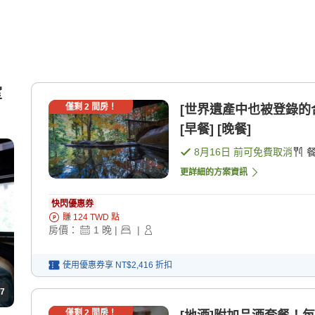
室
僅剩
2
間房！
[世界遺產中也被登錄的
[早餐] [晚餐]
8月16日
前可免費取消
更詳細的方案資訊
快閃優惠券
賺
124
TWD
點
房價：
1
晚
|
|
使用優惠券享
NT$2,416
折扣
7
僅剩
2
間房！