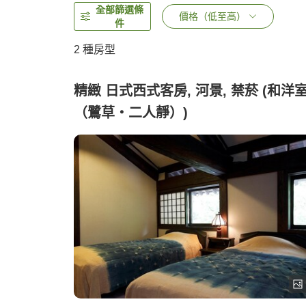
全部篩選條
價格（低至高）
件
2
種房型
精緻 日式西式客房, 河景, 禁菸 (和洋
（鷺草・二人靜）)