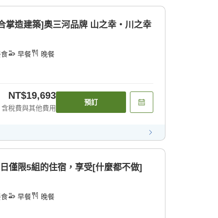
合掌造建築]奧三河品牌 山之幸・川之幸
餐食
早餐
晚餐
NT$19,693
預訂
含稅費與其他費用
每日僅限5組的住宿，享受[什麼都不做]
餐食
早餐
晚餐