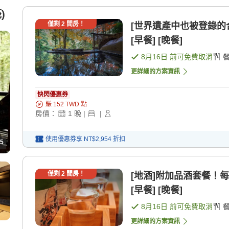
)
僅剩
2
間房！
[世界遺產中也被登錄的
[早餐] [晚餐]
8月16日
前可免費取消
更詳細的方案資訊
快閃優惠券
賺
152
TWD
點
房價：
1
晚
|
|
使用優惠券享
NT$2,954
折扣
5
僅剩
2
間房！
[地酒]附加品酒套餐！
[早餐] [晚餐]
8月16日
前可免費取消
更詳細的方案資訊