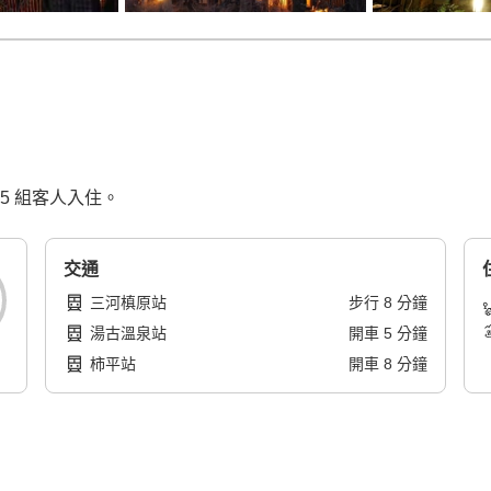
5 組客人入住。
交通
三河槙原站
步行
8
分鐘
湯古溫泉站
開車
5
分鐘
柿平站
開車
8
分鐘