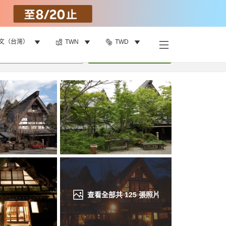
文（台灣）
TWN
TWD
找客房
•
1
間房
重新搜尋
查看全部共
125
張照片