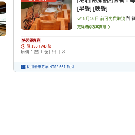
[地酒]附加品酒套餐！
[早餐] [晚餐]
8月16日
前可免費取消
更詳細的方案資訊
快閃優惠券
賺
130
TWD
點
房價：
1
晚
|
|
使用優惠券享
NT$2,551
折扣