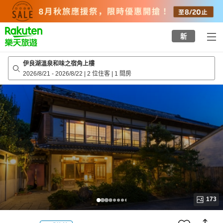
to
top
page
新
伊良湖溫泉和味之宿角上樓
2026/8/21
-
2026/8/22
|
2 位住客
|
1 間房
173