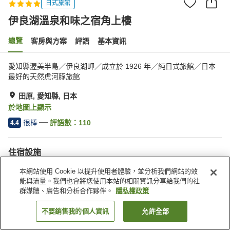
日式旅館
伊良湖溫泉和味之宿角上樓
總覽
客房與方案
評語
基本資訊
愛知縣渥美半島／伊良湖岬／成立於 1926 年／純日式旅館／日本
最好的天然虎河豚旅館
田原, 愛知縣, 日本
於地圖上顯示
很棒
評語數：
110
4.4
住宿設施
停車場
Spa／美容沙龍
本網站使用 Cookie 以提升使用者體驗，並分析我們網站的效
休息室
酒吧
能與流量。我們也會將您使用本站的相關資訊分享給我們的社
群媒體、廣告和分析合作夥伴。
隱私權政策
首頁
日本
愛知縣
田原
伊良湖溫泉和味之宿角上樓
不要銷售我的個人資訊
允許全部
找客房