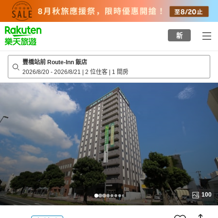
to
top
page
新
豐橋站前 Route-Inn 飯店
2026/8/20
-
2026/8/21
|
2 位住客
|
1 間房
100