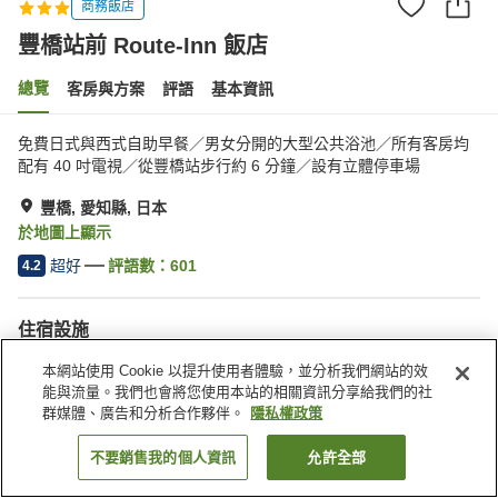
商務飯店
豐橋站前 Route-Inn 飯店
總覽
客房與方案
評語
基本資訊
免費日式與西式自助早餐／男女分開的大型公共浴池／所有客房均
配有 40 吋電視／從豐橋站步行約 6 分鐘／設有立體停車場
豐橋, 愛知縣, 日本
於地圖上顯示
超好
評語數：
601
4.2
住宿設施
停車場
Spa／美容沙龍
本網站使用 Cookie 以提升使用者體驗，並分析我們網站的效
餐廳
自動販賣機
能與流量。我們也會將您使用本站的相關資訊分享給我們的社
群媒體、廣告和分析合作夥伴。
隱私權政策
首頁
日本
愛知縣
豐橋
豐橋站前 Route-Inn 飯店
不要銷售我的個人資訊
允許全部
找客房