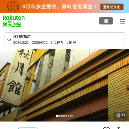
to
top
page
新
秋月館飯店
2026/8/21
-
2026/8/22
|
2 位住客
|
1 間房
31