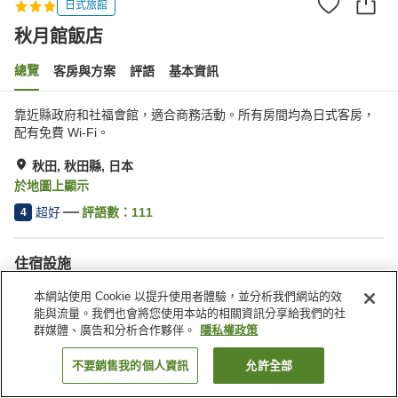
日式旅館
秋月館飯店
總覽
客房與方案
評語
基本資訊
靠近縣政府和社福會館，適合商務活動。所有房間均為日式客房，
配有免費 Wi-Fi。
秋田, 秋田縣, 日本
於地圖上顯示
超好
評語數：
111
4
住宿設施
停車場
自動販賣機
本網站使用 Cookie 以提升使用者體驗，並分析我們網站的效
會議室
宴會廳
能與流量。我們也會將您使用本站的相關資訊分享給我們的社
群媒體、廣告和分析合作夥伴。
隱私權政策
首頁
日本
秋田縣
秋田
秋月館飯店
不要銷售我的個人資訊
允許全部
找客房