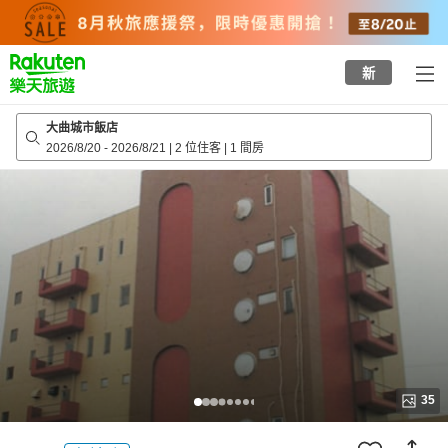
to
top
page
新
大曲城市飯店
2026/8/20
-
2026/8/21
|
2 位住客
|
1 間房
35