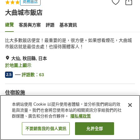
商務飯店
大曲城市飯店
總覽
客房與方案
評語
基本資訊
比大多數飯店便宜！最重要的是，很方便。如果想看煙花，大曲城
市飯店就是最佳去處！也接待團體客人！
大仙, 秋田縣, 日本
於地圖上顯示
評語數：
63
2.5
住宿設施
停車場
餐廳
本網站使用 Cookie 以提升使用者體驗，並分析我們網站的效
自動販賣機
能與流量。我們也會將您使用本站的相關資訊分享給我們的社
群媒體、廣告和分析合作夥伴。
隱私權政策
首頁
日本
秋田縣
大仙
大曲城市飯店
不要銷售我的個人資訊
允許全部
找客房