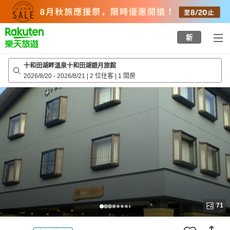
to
top
page
新
十和田湖畔溫泉十和田湖遊月旅館
2026/8/20
-
2026/8/21
|
2 位住客
|
1 間房
71