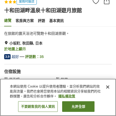
度假村飯店
十和田湖畔溫泉十和田湖遊月旅館
總覽
客房與方案
評語
基本資訊
在旅館的露天浴池可覽飽十和田湖景觀。
小坂町, 秋田縣, 日本
於地圖上顯示
超好
評語數：
35
3.9
住宿設施
停車場
餐廳
休息室
寵物友善
本網站使用 Cookie 以提升使用者體驗，並分析我們網站的效
能與流量。我們也會將您使用本站的相關資訊分享給我們的社
群媒體、廣告和分析合作夥伴。
隱私權政策
首頁
日本
秋田縣
小坂町
十和田湖畔溫泉十和田湖遊月旅館
不要銷售我的個人資訊
允許全部
找客房