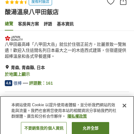
度假村飯店
酸湯溫泉八甲田飯店
總覽
客房與方案
評語
基本資訊
八甲田最高峰「八甲田大岳」就位於住宿正前方，壯麗景致一覽無
遺！歡迎入住這間名列日本最大之一的木造西式建築，住宿還提供
超棒溫泉和各式早餐選擇。
青森, 青森縣, 日本
於地圖上顯示
很棒
評語數：
161
4.6
住宿設施
本網站使用 Cookie 以提升使用者體驗，並分析我們網站的效
車站接送服務
寄存行李服務
能與流量。我們也會將您使用本站的相關資訊分享給我們的社
保險箱（櫃台）
宅配服務
群媒體、廣告和分析合作夥伴。
隱私權政策
不要銷售我的個人資訊
允許全部
找客房
首頁
日本
青森縣
青森
酸湯溫泉八甲田飯店