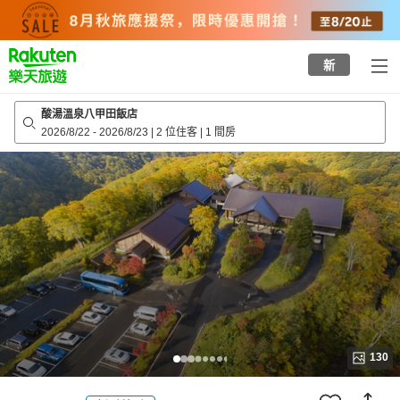
to
top
page
新
酸湯溫泉八甲田飯店
2026/8/22
-
2026/8/23
|
2 位住客
|
1 間房
130