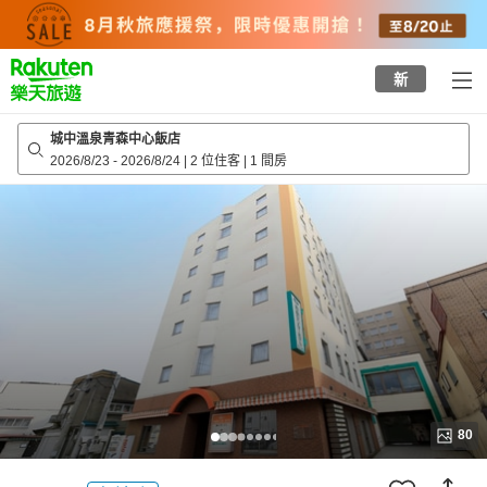
to
top
page
新
城中溫泉青森中心飯店
2026/8/23
-
2026/8/24
|
2 位住客
|
1 間房
80