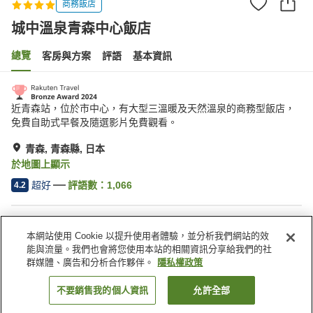
商務飯店
城中溫泉青森中心飯店
總覽
客房與方案
評語
基本資訊
近青森站，位於市中心，有大型三溫暖及天然溫泉的商務型飯店，
免費自助式早餐及隨選影片免費觀看。
青森, 青森縣, 日本
於地圖上顯示
超好
評語數：
1,066
4.2
住宿設施
本網站使用 Cookie 以提升使用者體驗，並分析我們網站的效
無線網路
館內有溫泉
能與流量。我們也會將您使用本站的相關資訊分享給我們的社
指定吸菸區
自動販賣機
群媒體、廣告和分析合作夥伴。
隱私權政策
不要銷售我的個人資訊
允許全部
找客房
首頁
日本
青森縣
青森
城中溫泉青森中心飯店