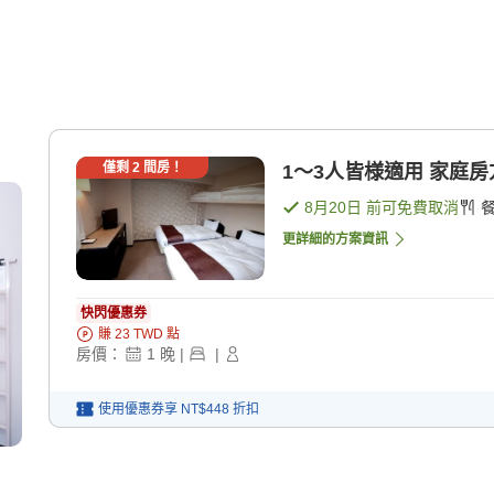
僅剩
2
間房！
1〜3人皆様適用 家庭房
8月20日
前可免費取消
更詳細的方案資訊
快閃優惠券
賺
23
TWD
點
房價：
1
晚
|
|
使用優惠券享
NT$448
折扣