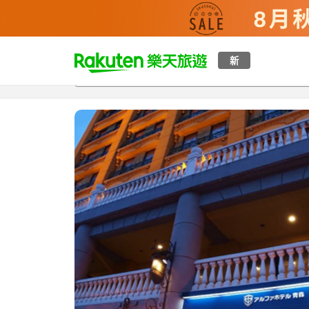
t
新
總覽
客房與方案
評語
設施
o
p
P
a
g
e
_
s
e
a
r
c
h