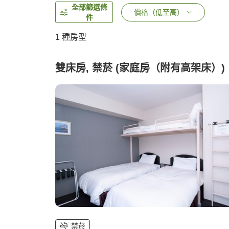
全部篩選條
價格（低至高）
件
1 種房型
雙床房, 禁菸 (家庭房（附有高架床）)
禁菸