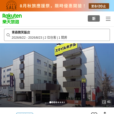
to
top
page
新
青森微笑飯店
2026/8/22
-
2026/8/23
|
2 位住客
|
1 間房
41