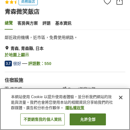
商務飯店
青森微笑飯店
總覽
客房與方案
評語
基本資訊
鄰近政府機構，近市區，免費使用網路。
青森, 青森縣, 日本
於地圖上顯示
很好
評語數：
550
3.7
住宿設施
停車場
Spa／美容沙龍
自動販賣機
付費洗衣房
本網站使用 Cookie 以提升使用者體驗，並分析我們網站的效
能與流量。我們也會將您使用本站的相關資訊分享給我們的社
群媒體、廣告和分析合作夥伴。
隱私權政策
首頁
日本
青森縣
青森
青森微笑飯店
不要銷售我的個人資訊
允許全部
找客房