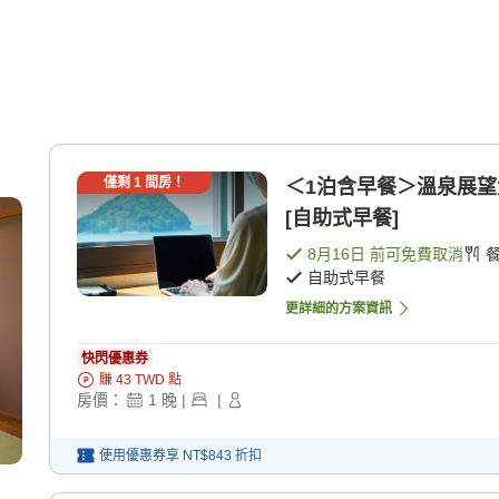
僅剩
1
間房！
＜1泊含早餐＞溫泉展望
[自助式早餐]
8月16日
前可免費取消
自助式早餐
更詳細的方案資訊
快閃優惠券
賺
43
TWD
點
房價：
1
晚
|
|
使用優惠券享
NT$843
折扣