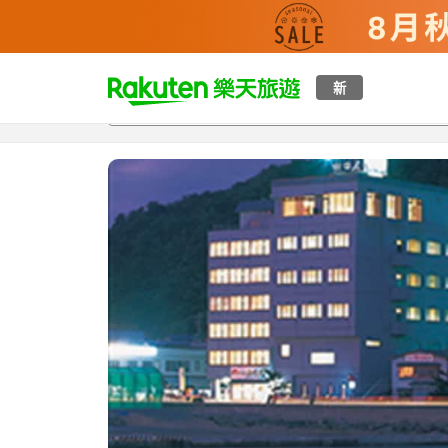
t
新
總覽
客房與方案
評語
特點
設施
o
p
P
a
g
e
_
s
e
a
r
c
h