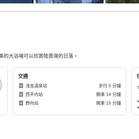
美的大浴場可以欣賞陸奧灣的日落。
交通
浅虫溫泉站
步行
5
分鐘
西平内站
開車
14
分鐘
野內站
開車
15
分鐘