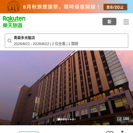
to
top
page
新
青森多米飯店
2026/8/21
-
2026/8/22
|
2 位住客
|
1 間房
180