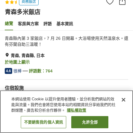
商務飯店
青森多米飯店
總覽
客房與方案
評語
基本資訊
青森縣內第 3 家飯店，7 月 26 日開幕。大浴場使用天然溫泉水。還
有芬蘭自助三溫暖！
青森, 青森縣, 日本
於地圖上顯示
很棒
評語數：
764
4.6
住宿設施
停車場
三溫暖
本網站使用 Cookie 以提升使用者體驗，並分析我們網站的效
Spa／美容沙龍
餐廳
能與流量。我們也會將您使用本站的相關資訊分享給我們的社
群媒體、廣告和分析合作夥伴。
隱私權政策
首頁
日本
青森縣
青森
青森多米飯店
不要銷售我的個人資訊
允許全部
找客房