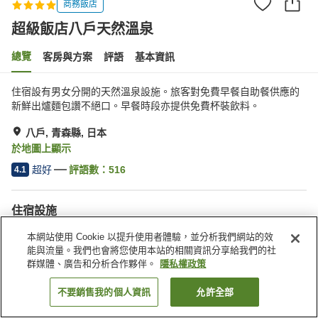
商務飯店
超級飯店八戶天然溫泉
總覽
客房與方案
評語
基本資訊
住宿設有男女分開的天然溫泉設施。旅客對免費早餐自助餐供應的
新鮮出爐麵包讚不絕口。早餐時段亦提供免費杯裝飲料。
八戶, 青森縣, 日本
於地圖上顯示
超好
評語數：
516
4.1
住宿設施
停車場
Spa／美容沙龍
本網站使用 Cookie 以提升使用者體驗，並分析我們網站的效
自動販賣機
公共澡堂
能與流量。我們也會將您使用本站的相關資訊分享給我們的社
群媒體、廣告和分析合作夥伴。
隱私權政策
首頁
日本
青森縣
八戶
超級飯店八戶天然溫泉
不要銷售我的個人資訊
允許全部
找客房