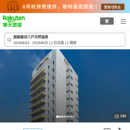
to
top
page
新
超級飯店八戶天然溫泉
2026/8/24
-
2026/8/25
|
2 位住客
|
1 間房
192