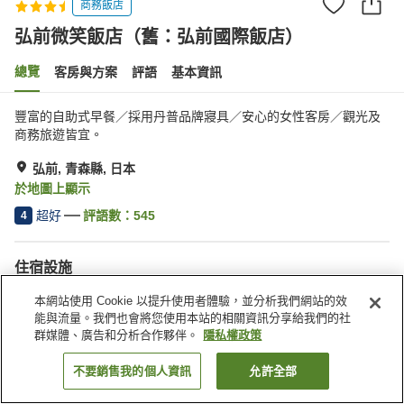
商務飯店
弘前微笑飯店（舊：弘前國際飯店）
總覽
客房與方案
評語
基本資訊
豐富的自助式早餐／採用丹普品牌寢具／安心的女性客房／觀光及
商務旅遊皆宜。
弘前, 青森縣, 日本
於地圖上顯示
超好
評語數：
545
4
住宿設施
停車場
餐廳
本網站使用 Cookie 以提升使用者體驗，並分析我們網站的效
自動販賣機
會議室
能與流量。我們也會將您使用本站的相關資訊分享給我們的社
群媒體、廣告和分析合作夥伴。
隱私權政策
首頁
日本
青森縣
弘前
弘前微笑飯店（舊：弘前國際飯店）
不要銷售我的個人資訊
允許全部
找客房