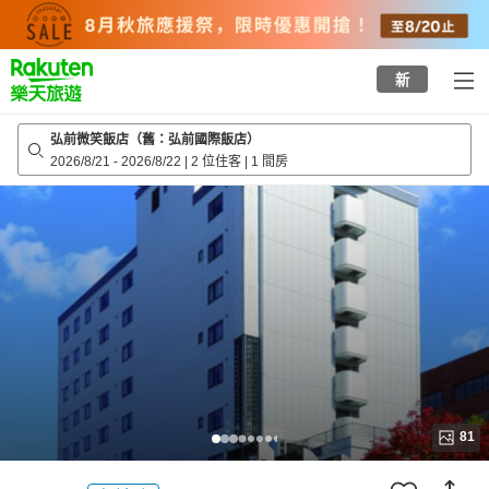
to
top
page
新
弘前微笑飯店（舊：弘前國際飯店）
2026/8/21
-
2026/8/22
|
2 位住客
|
1 間房
81