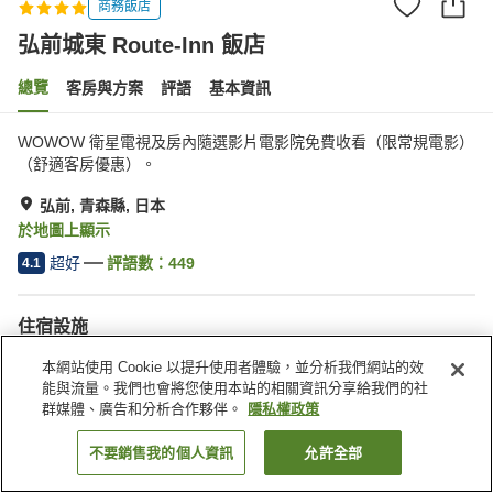
商務飯店
弘前城東 Route-Inn 飯店
總覽
客房與方案
評語
基本資訊
WOWOW 衛星電視及房內隨選影片電影院免費收看（限常規電影）
（舒適客房優惠）。
弘前, 青森縣, 日本
於地圖上顯示
超好
評語數：
449
4.1
住宿設施
停車場
餐廳
本網站使用 Cookie 以提升使用者體驗，並分析我們網站的效
公共澡堂
付費洗衣房
能與流量。我們也會將您使用本站的相關資訊分享給我們的社
群媒體、廣告和分析合作夥伴。
隱私權政策
首頁
日本
青森縣
弘前
弘前城東 Route-Inn 飯店
不要銷售我的個人資訊
允許全部
找客房