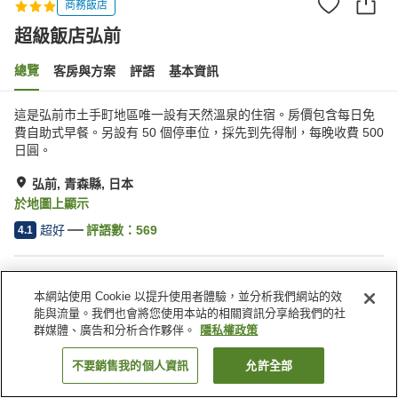
商務飯店
超級飯店弘前
總覽
客房與方案
評語
基本資訊
這是弘前市土手町地區唯一設有天然溫泉的住宿。房價包含每日免
費自助式早餐。另設有 50 個停車位，採先到先得制，每晚收費 500
日圓。
弘前, 青森縣, 日本
於地圖上顯示
超好
評語數：
569
4.1
住宿設施
本網站使用 Cookie 以提升使用者體驗，並分析我們網站的效
停車場
Spa／美容沙龍
能與流量。我們也會將您使用本站的相關資訊分享給我們的社
自動販賣機
付費洗衣房
群媒體、廣告和分析合作夥伴。
隱私權政策
不要銷售我的個人資訊
允許全部
找客房
首頁
日本
青森縣
弘前
超級飯店弘前