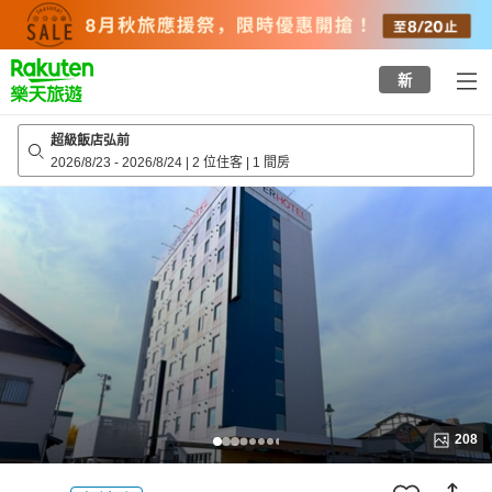
to
top
page
新
超級飯店弘前
2026/8/23
-
2026/8/24
|
2 位住客
|
1 間房
208