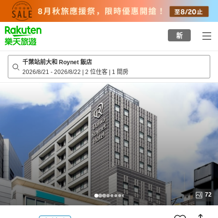
to
top
page
新
千葉站前大和 Roynet 飯店
2026/8/21
-
2026/8/22
|
2 位住客
|
1 間房
72