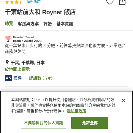
商務飯店
千葉站前大和 Roynet 飯店
總覽
客房與方案
評語
基本資訊
從千葉站東口步行約 3 分鐘，前往幕張與舞濱也很方便。非常適合
商務與休閒。
千葉, 千葉縣, 日本
於地圖上顯示
很棒
評語數：
745
4.5
住宿設施
本網站使用 Cookie 以提升使用者體驗，並分析我們網站的效
無線網路
停車場
能與流量。我們也會將您使用本站的相關資訊分享給我們的社
距離車站約步行 5 分鐘內
餐廳
群媒體、廣告和分析合作夥伴。
隱私權政策
不要銷售我的個人資訊
允許全部
找客房
首頁
日本
千葉縣
千葉
千葉站前大和 Roynet 飯店