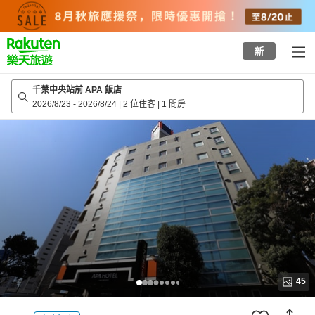
to
top
page
新
千葉中央站前 APA 飯店
2026/8/23
-
2026/8/24
|
2 位住客
|
1 間房
45