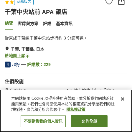
商務飯店
千葉中央站前 APA 飯店
總覽
客房與方案
評語
基本資訊
從京成千葉線千葉中央站步行約 3 分鐘可達。
千葉, 千葉縣, 日本
於地圖上顯示
超好
評語數：
229
4
住宿設施
無線網路
距離車站約步行 5 分鐘內
餐廳
自動販賣機
本網站使用 Cookie 以提升使用者體驗，並分析我們網站的效
能與流量。我們也會將您使用本站的相關資訊分享給我們的社
群媒體、廣告和分析合作夥伴。
隱私權政策
首頁
日本
千葉縣
千葉
千葉中央站前 APA 飯店
不要銷售我的個人資訊
允許全部
找客房