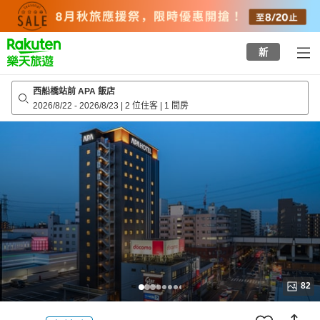
to
top
page
新
西船橋站前 APA 飯店
2026/8/22
-
2026/8/23
|
2 位住客
|
1 間房
82