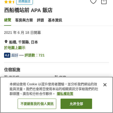
商務飯店
西船橋站前 APA 飯店
總覽
客房與方案
評語
基本資訊
2021 年 6 月 18 日開幕
船橋, 千葉縣, 日本
於地圖上顯示
超好
評語數：
721
4.2
住宿設施
停車場
餐廳
自動販賣機
付費洗衣房
本網站使用 Cookie 以提升使用者體驗，並分析我們網站的效
能與流量。我們也會將您使用本站的相關資訊分享給我們的社
群媒體、廣告和分析合作夥伴。
隱私權政策
首頁
日本
千葉縣
船橋
西船橋站前 APA 飯店
不要銷售我的個人資訊
允許全部
找客房