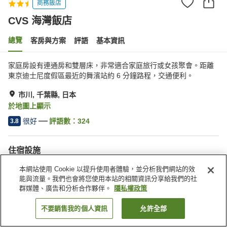
商務飯店
CVS 海灣飯店
總覽
客房與方案
評語
基本資訊
家庭房設有連通房和雙層床，非常適合家庭旅行或女孩聚會。距離
東京迪士尼度假區最近的舞濱站約 6 分鐘路程，交通便利。
市川, 千葉縣, 日本
於地圖上顯示
很好
評語數：
324
3.8
住宿設施
停車場
自動販賣機
本網站使用 Cookie 以提升使用者體驗，並分析我們網站的效
付費洗衣房
24 小時服務櫃台
能與流量。我們也會將您使用本站的相關資訊分享給我們的社
群媒體、廣告和分析合作夥伴。
隱私權政策
首頁
日本
千葉縣
市川
CVS 海灣飯店
不要銷售我的個人資訊
允許全部
找客房