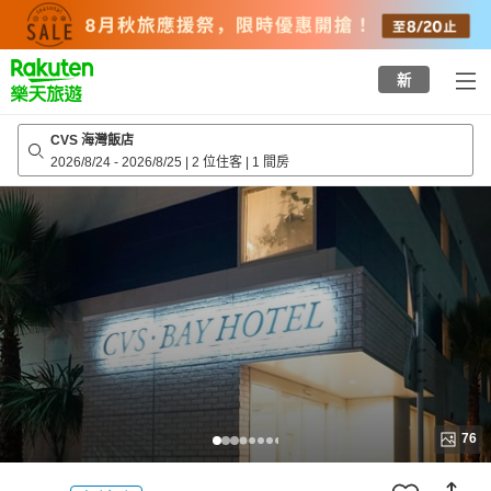
to
top
page
新
CVS 海灣飯店
2026/8/24
-
2026/8/25
|
2 位住客
|
1 間房
76