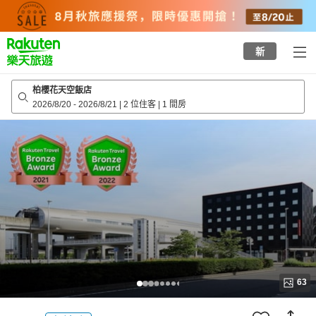
to
top
page
新
柏櫻花天空飯店
2026/8/20
-
2026/8/21
|
2 位住客
|
1 間房
63