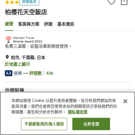
商務飯店
柏櫻花天空飯店
總覽
客房與方案
評語
基本資訊
免費三溫暖、岩盤浴重新開放使用。
柏市, 千葉縣, 日本
於地圖上顯示
很棒
評語數：
436
4.3
住宿設施
停車場
岩盤浴
本網站使用 Cookie 以提升使用者體驗，並分析我們網站的效
三溫暖
休息室
能與流量。我們也會將您使用本站的相關資訊分享給我們的社
群媒體、廣告和分析合作夥伴。
隱私權政策
首頁
日本
千葉縣
柏市
柏櫻花天空飯店
不要銷售我的個人資訊
允許全部
找客房