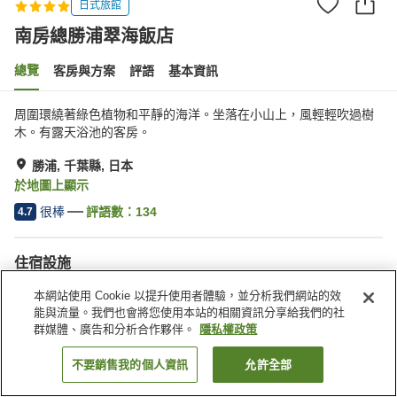
日式旅館
南房總勝浦翠海飯店
總覽
客房與方案
評語
基本資訊
周圍環繞著綠色植物和平靜的海洋。坐落在小山上，風輕輕吹過樹
木。有露天浴池的客房。
勝浦, 千葉縣, 日本
於地圖上顯示
很棒
評語數：
134
4.7
住宿設施
宅配服務
喚醒服務
本網站使用 Cookie 以提升使用者體驗，並分析我們網站的效
私人餐廳
休息室
能與流量。我們也會將您使用本站的相關資訊分享給我們的社
群媒體、廣告和分析合作夥伴。
隱私權政策
首頁
日本
千葉縣
勝浦
南房總勝浦翠海飯店
不要銷售我的個人資訊
允許全部
找客房