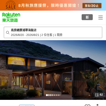
to
top
page
新
南房總勝浦翠海飯店
2026/8/20
-
2026/8/21
|
2 位住客
|
1 間房
92