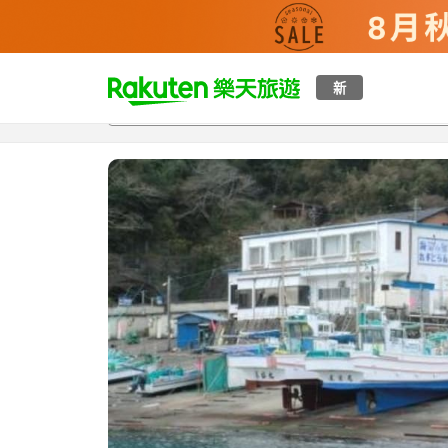
t
新
總覽
客房與方案
評語
設施
o
p
P
a
g
e
_
s
e
a
r
c
h