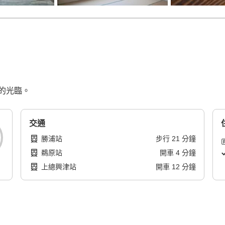
的光臨。
交通
勝浦站
步行
21
分鐘
鵜原站
開車
4
分鐘
上總興津站
開車
12
分鐘