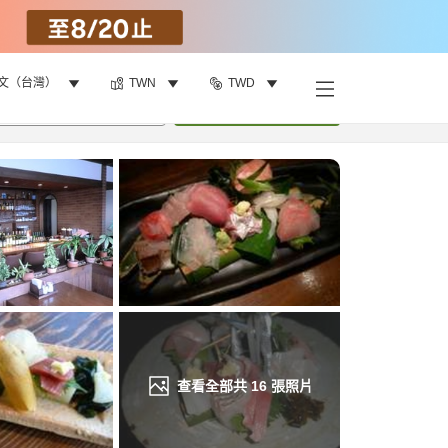
文（台灣）
TWN
TWD
找客房
•
1
間房
重新搜尋
查看全部共
16
張照片