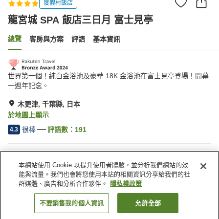
度假村飯店
龍宮城 SPA 飯店三日月 富士見亭
總覽
客房與方案
評語
基本資訊
世界第一個！純白金浴池及豪華 18K 金浴池在富士見亭登場！開幕
一週年記念。
木更津, 千葉縣, 日本
於地圖上顯示
很棒
評語數：
191
4.3
住宿設施
本網站使用 Cookie 以提升使用者體驗，並分析我們網站的效
接送服務
宅配服務
能與流量。我們也會將您使用本站的相關資訊分享給我們的社
喚醒服務
特殊（過敏）飲食需求
群媒體、廣告和分析合作夥伴。
隱私權政策
不要銷售我的個人資訊
允許全部
找客房
首頁
日本
千葉縣
木更津
龍宮城 SPA 飯店三日月 富士見亭