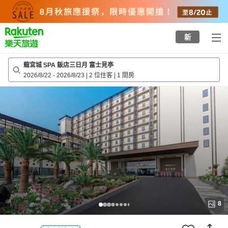
to
top
page
新
龍宮城 SPA 飯店三日月 富士見亭
2026/8/22
-
2026/8/23
|
2 位住客
|
1 間房
8