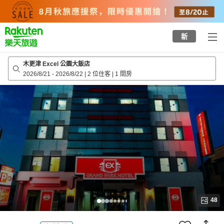
to
top
page
新
木更津 Excel 公園大飯店
2026/8/21
-
2026/8/22
|
2 位住客
|
1 間房
48