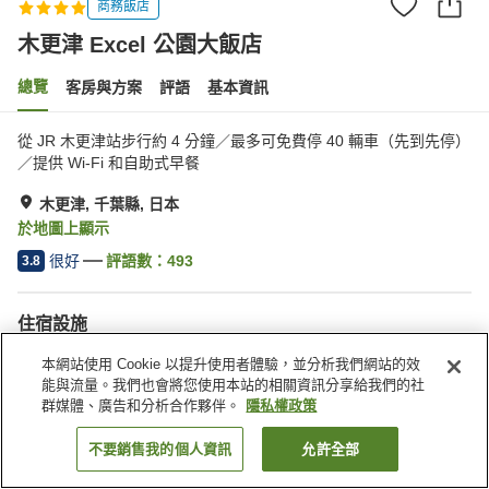
商務飯店
木更津 Excel 公園大飯店
總覽
客房與方案
評語
基本資訊
從 JR 木更津站步行約 4 分鐘／最多可免費停 40 輛車（先到先停）
／提供 Wi-Fi 和自助式早餐
木更津, 千葉縣, 日本
於地圖上顯示
很好
評語數：
493
3.8
住宿設施
停車場
Spa／美容沙龍
本網站使用 Cookie 以提升使用者體驗，並分析我們網站的效
餐廳
休息室
能與流量。我們也會將您使用本站的相關資訊分享給我們的社
群媒體、廣告和分析合作夥伴。
隱私權政策
首頁
日本
千葉縣
木更津
木更津 Excel 公園大飯店
不要銷售我的個人資訊
允許全部
找客房