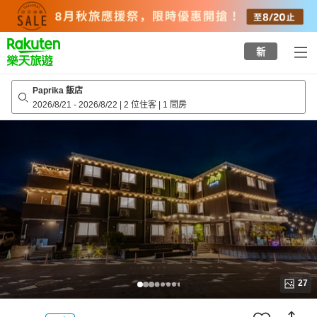
to
top
page
新
Paprika 飯店
2026/8/21
-
2026/8/22
|
2 位住客
|
1 間房
27