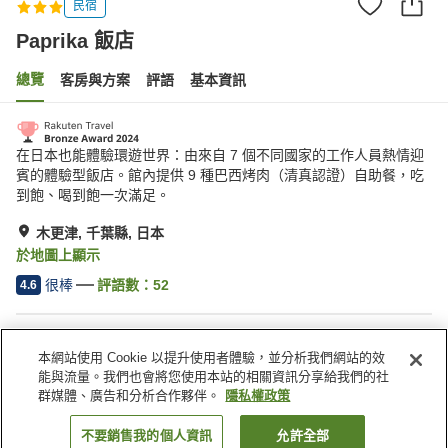
民宿
Paprika 飯店
總覽
客房與方案
評語
基本資訊
在日本也能體驗環遊世界：由來自 7 個不同國家的工作人員熱情迎
賓的體驗型飯店。館內提供 9 種巴西烤肉（清真認證）自助餐，吃
到飽、喝到飽一次滿足。
木更津, 千葉縣, 日本
於地圖上顯示
很棒
評語數：
52
4.6
住宿設施
本網站使用 Cookie 以提升使用者體驗，並分析我們網站的效
車站接送服務
禮賓服務
能與流量。我們也會將您使用本站的相關資訊分享給我們的社
寄存行李服務
宅配服務
群媒體、廣告和分析合作夥伴。
隱私權政策
不要銷售我的個人資訊
允許全部
找客房
首頁
日本
千葉縣
木更津
Paprika 飯店