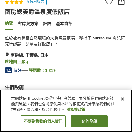
度假村飯店
南房總美爵溫泉度假飯店
總覽
客房與方案
評語
基本資訊
位於擁有豐富自然環境的大房岬最頂端，獲得了 Mikihouse 育兒研
究所認證「兒童友好飯店」。
南房總, 千葉縣, 日本
於地圖上顯示
超好
評語數：
1,219
4.1
住宿設施
停車場
三溫暖
本網站使用 Cookie 以提升使用者體驗，並分析我們網站的效
游泳池
餐廳
能與流量。我們也會將您使用本站的相關資訊分享給我們的社
群媒體、廣告和分析合作夥伴。
隱私權政策
首頁
日本
千葉縣
南房總
南房總美爵溫泉度假飯店
不要銷售我的個人資訊
允許全部
找客房