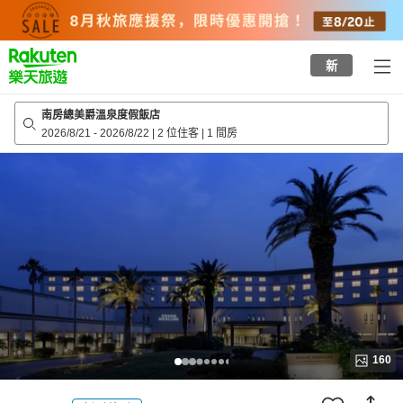
to
top
page
新
南房總美爵溫泉度假飯店
2026/8/21
-
2026/8/22
|
2 位住客
|
1 間房
160