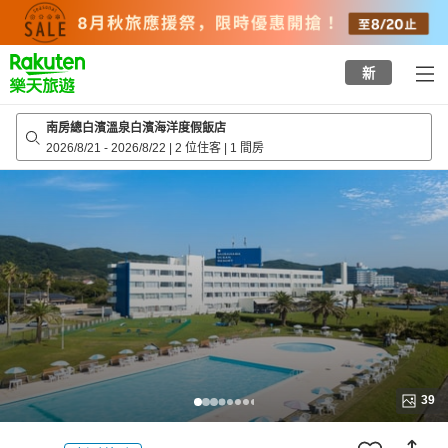
to
top
page
新
南房總白濱溫泉白濱海洋度假飯店
2026/8/21
-
2026/8/22
|
2 位住客
|
1 間房
39