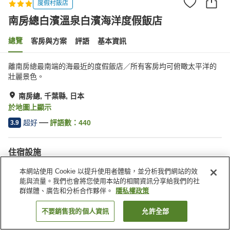
度假村飯店
南房總白濱溫泉白濱海洋度假飯店
總覽
客房與方案
評語
基本資訊
離南房總最南端的海最近的度假飯店／所有客房均可俯瞰太平洋的
壯麗景色。
南房總, 千葉縣, 日本
於地圖上顯示
超好
評語數：
440
3.9
住宿設施
無線網路
Spa／美容沙龍
本網站使用 Cookie 以提升使用者體驗，並分析我們網站的效
餐廳
自動販賣機
能與流量。我們也會將您使用本站的相關資訊分享給我們的社
群媒體、廣告和分析合作夥伴。
隱私權政策
首頁
日本
千葉縣
南房總
南房總白濱溫泉白濱海洋度假飯店
不要銷售我的個人資訊
允許全部
找客房