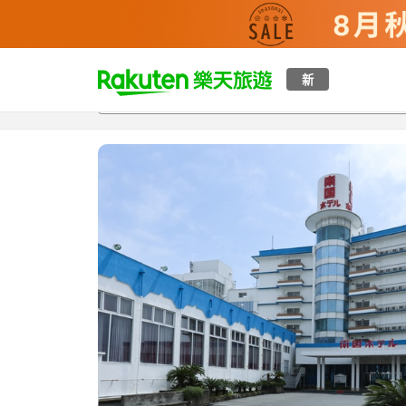
t
新
總覽
客房與方案
評語
設施
o
p
P
a
g
e
_
s
e
a
r
c
h