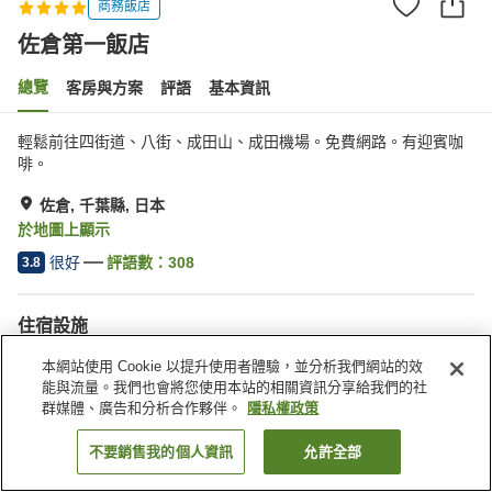
商務飯店
佐倉第一飯店
總覽
客房與方案
評語
基本資訊
輕鬆前往四街道、八街、成田山、成田機場。免費網路。有迎賓咖
啡。
佐倉, 千葉縣, 日本
於地圖上顯示
很好
評語數：
308
3.8
住宿設施
停車場
Spa／美容沙龍
本網站使用 Cookie 以提升使用者體驗，並分析我們網站的效
餐廳
付費洗衣房
能與流量。我們也會將您使用本站的相關資訊分享給我們的社
群媒體、廣告和分析合作夥伴。
隱私權政策
首頁
日本
千葉縣
佐倉
佐倉第一飯店
不要銷售我的個人資訊
允許全部
找客房