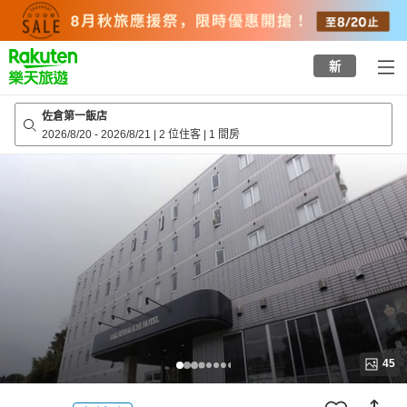
to
top
page
新
佐倉第一飯店
2026/8/20
-
2026/8/21
|
2 位住客
|
1 間房
45