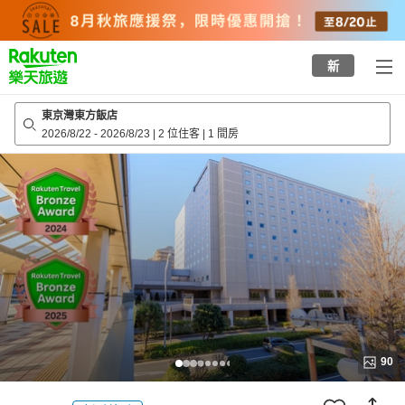
to
top
page
新
東京灣東方飯店
2026/8/22
-
2026/8/23
|
2 位住客
|
1 間房
90