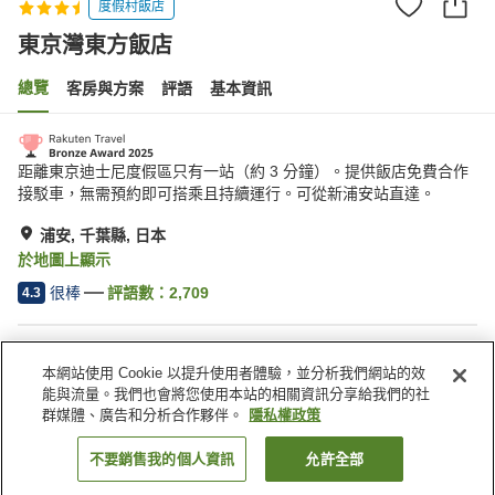
度假村飯店
東京灣東方飯店
總覽
客房與方案
評語
基本資訊
距離東京迪士尼度假區只有一站（約 3 分鐘）。提供飯店免費合作
接駁車，無需預約即可搭乘且持續運行。可從新浦安站直達。
浦安, 千葉縣, 日本
於地圖上顯示
很棒
評語數：
2,709
4.3
住宿設施
本網站使用 Cookie 以提升使用者體驗，並分析我們網站的效
停車場
Spa／美容沙龍
能與流量。我們也會將您使用本站的相關資訊分享給我們的社
餐廳
休息室
群媒體、廣告和分析合作夥伴。
隱私權政策
不要銷售我的個人資訊
允許全部
找客房
首頁
日本
千葉縣
浦安
東京灣東方飯店