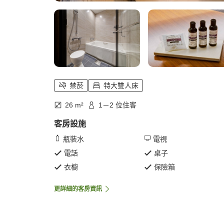
禁菸
特大雙人床
26 m²
1－2 位住客
客房設施
瓶裝水
電視
電話
桌子
衣櫥
保險箱
更詳細的客房資訊