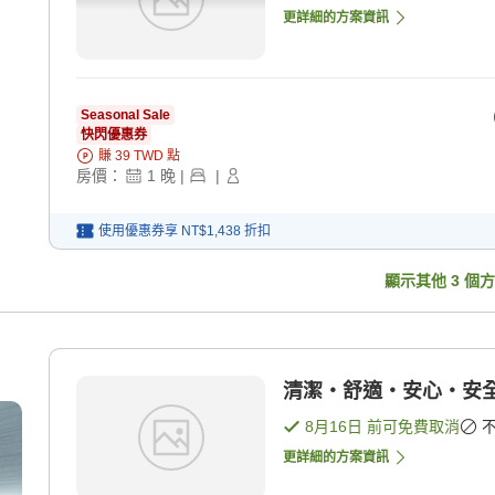
更詳細的方案資訊
Seasonal Sale
快閃優惠券
賺
39
TWD
點
房價：
1
晚
|
|
使用優惠券享
NT$1,438
折扣
顯示其他
3
個方
清潔・舒適・安心・安全
8月16日
前可免費取消
更詳細的方案資訊