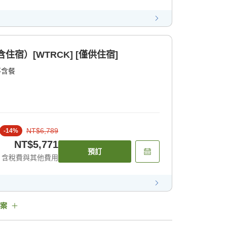
宿）[WTRCK] [僅供住宿]
不含餐
NT$6,789
-
14
%
NT$5,771
預訂
含稅費與其他費用
案