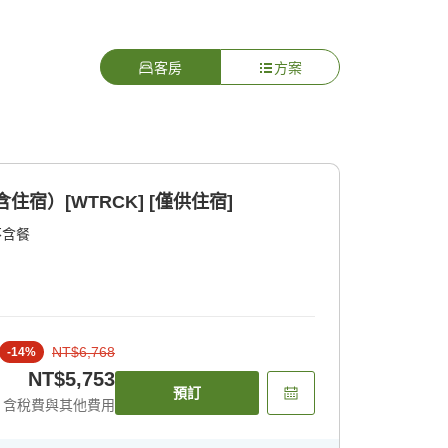
客房
方案
宿）[WTRCK] [僅供住宿]
不含餐
NT$6,768
-
14
%
NT$5,753
預訂
含稅費與其他費用