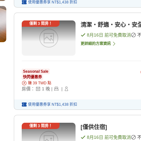
使用優惠券享
NT$1,438
折扣
僅剩
3
間房！
清潔・舒適・安心・安全
8月16日
前可免費取消
更詳細的方案資訊
Seasonal Sale
快閃優惠券
賺
39
TWD
點
房價：
1
晚
|
|
使用優惠券享
NT$1,438
折扣
僅剩
3
間房！
[僅供住宿]
8月16日
前可免費取消