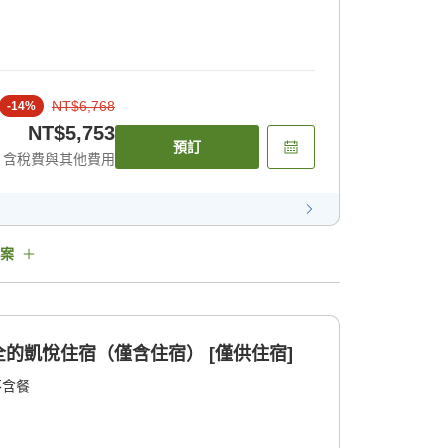
NT$6,768
-
14
%
NT$5,753
預訂
含稅費與其他費用
案
的凱悅住宿（僅含住宿） [僅供住宿]
不含餐