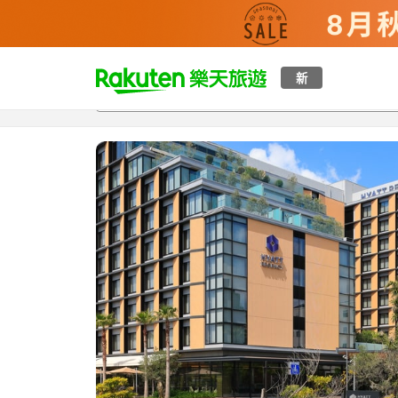
t
新
總覽
客房與方案
評語
特點
設施
o
p
P
a
g
e
_
s
e
a
r
c
h