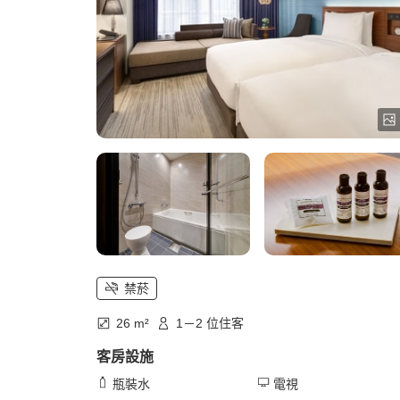
禁菸
26 m²
1－2 位住客
客房設施
瓶裝水
電視