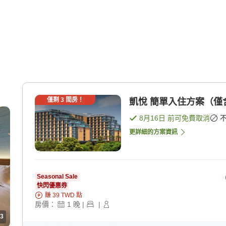
僅剩
3
間房！
凱悅 簡單入住方案（僅含住
8月16日
前可免費取消
更詳細的方案資訊
Seasonal Sale
快閃優惠券
賺
39
TWD
點
房價：
1
晚
|
|
3