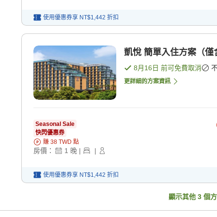
使用優惠券享
NT$1,442
折扣
凱悅 簡單入住方案（僅含住
8月16日
前可免費取消
更詳細的方案資訊
Seasonal Sale
快閃優惠券
賺
38
TWD
點
房價：
1
晚
|
|
使用優惠券享
NT$1,442
折扣
顯示其他
3
個方