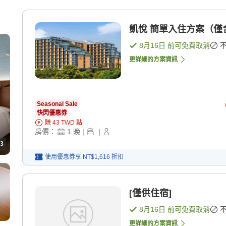
凱悅 簡單入住方案（僅含住
8月16日
前可免費取消
更詳細的方案資訊
Seasonal Sale
快閃優惠券
賺
43
TWD
點
房價：
1
晚
|
|
3
使用優惠券享
NT$1,616
折扣
[僅供住宿]
8月16日
前可免費取消
更詳細的方案資訊