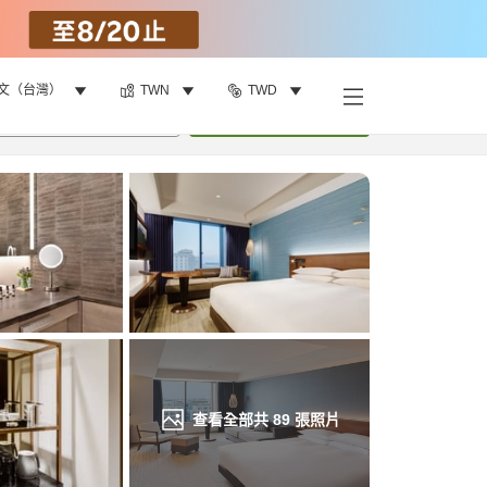
文（台灣）
TWN
TWD
找客房
•
1
間房
重新搜尋
查看全部共
89
張照片