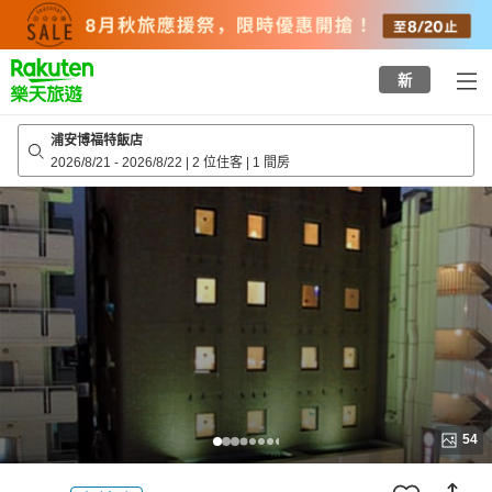
to
top
page
新
浦安博福特飯店
2026/8/21
-
2026/8/22
|
2 位住客
|
1 間房
54