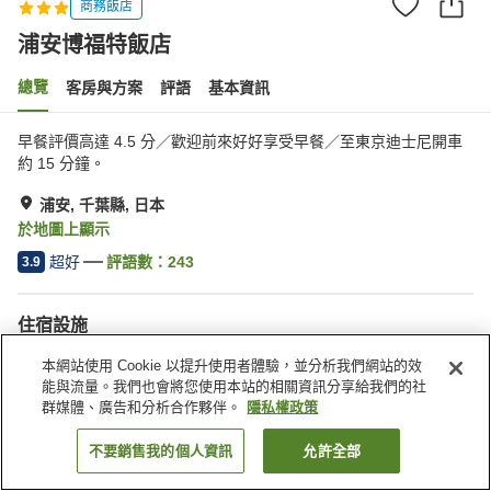
商務飯店
浦安博福特飯店
總覽
客房與方案
評語
基本資訊
早餐評價高達 4.5 分／歡迎前來好好享受早餐／至東京迪士尼開車
約 15 分鐘。
浦安, 千葉縣, 日本
於地圖上顯示
超好
評語數：
243
3.9
住宿設施
停車場
Spa／美容沙龍
本網站使用 Cookie 以提升使用者體驗，並分析我們網站的效
餐廳
自動販賣機
能與流量。我們也會將您使用本站的相關資訊分享給我們的社
群媒體、廣告和分析合作夥伴。
隱私權政策
首頁
日本
千葉縣
浦安
浦安博福特飯店
不要銷售我的個人資訊
允許全部
找客房