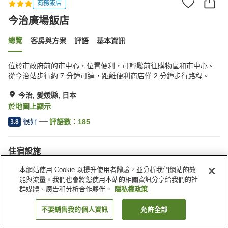
商務飯店
今治廣場飯店
總覽
客房與方案
評語
基本資訊
位於市政府前的市中心，位置便利，可輕鬆前往購物區和市中心。
從今治站步行約 7 分鐘可達，距離便利商店僅 2 分鐘步行路程。
今治, 愛媛縣, 日本
於地圖上顯示
很好
評語數：
185
3.8
住宿設施
停車場
Spa／美容沙龍
本網站使用 Cookie 以提升使用者體驗，並分析我們網站的效
餐廳
自動販賣機
能與流量。我們也會將您使用本站的相關資訊分享給我們的社
群媒體、廣告和分析合作夥伴。
隱私權政策
首頁
日本
愛媛縣
今治
今治廣場飯店
不要銷售我的個人資訊
允許全部
找客房