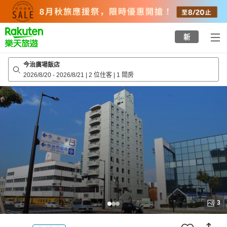
to
top
page
新
今治廣場飯店
2026/8/20
-
2026/8/21
|
2 位住客
|
1 間房
3