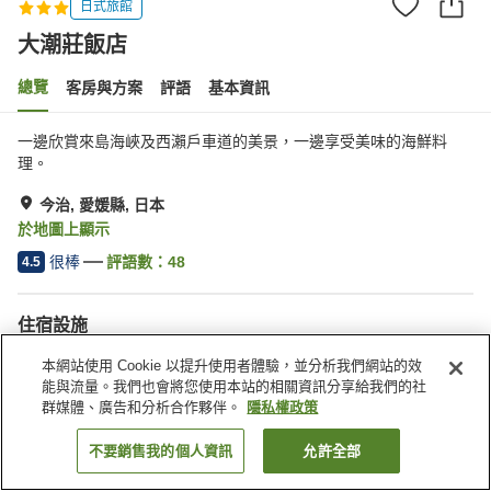
日式旅館
大潮莊飯店
總覽
客房與方案
評語
基本資訊
一邊欣賞來島海峽及西瀨戶車道的美景，一邊享受美味的海鮮料
理。
今治, 愛媛縣, 日本
於地圖上顯示
很棒
評語數：
48
4.5
住宿設施
停車場
餐廳
本網站使用 Cookie 以提升使用者體驗，並分析我們網站的效
自動販賣機
宴會廳
能與流量。我們也會將您使用本站的相關資訊分享給我們的社
群媒體、廣告和分析合作夥伴。
隱私權政策
首頁
日本
愛媛縣
今治
大潮莊飯店
不要銷售我的個人資訊
允許全部
找客房