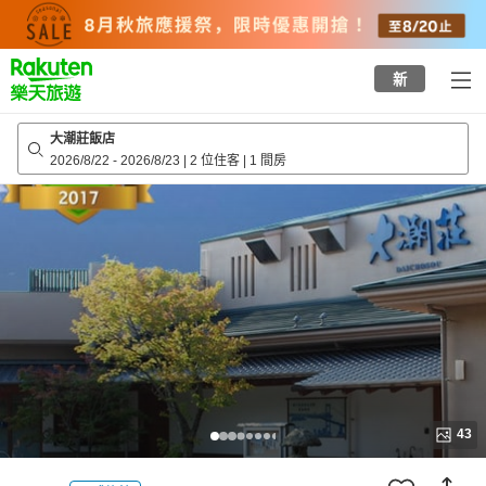
to
top
page
新
大潮莊飯店
2026/8/22
-
2026/8/23
|
2 位住客
|
1 間房
43