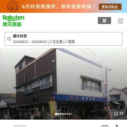
to
top
page
新
鏑木民宿
2026/8/21
-
2026/8/22
|
2 位住客
|
1 間房
15