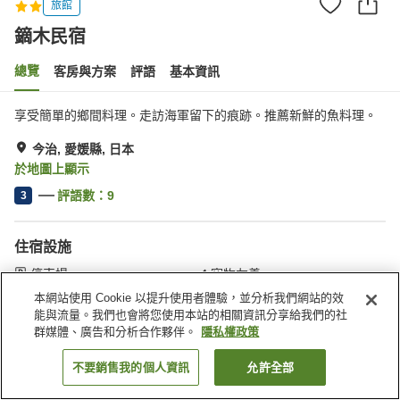
旅館
鏑木民宿
總覽
客房與方案
評語
基本資訊
享受簡單的鄉間料理。走訪海軍留下的痕跡。推薦新鮮的魚料理。
今治, 愛媛縣, 日本
於地圖上顯示
評語數：
9
3
住宿設施
停車場
寵物友善
會議室
宴會廳
本網站使用 Cookie 以提升使用者體驗，並分析我們網站的效
能與流量。我們也會將您使用本站的相關資訊分享給我們的社
群媒體、廣告和分析合作夥伴。
隱私權政策
首頁
日本
愛媛縣
今治
鏑木民宿
不要銷售我的個人資訊
允許全部
找客房