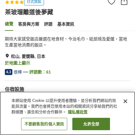
日式旅館
茶玻瑠離道後夢藏
總覽
客房與方案
評語
基本資訊
期待大家感受飯店嚴選在地食材、今治毛巾、砥部焼及愛媛，當地
生產當地消費的飯店。
松山, 愛媛縣, 日本
於地圖上顯示
很棒
評語數：
61
4.3
住宿設施
宅配服務
特殊（過敏）飲食需求
本網站使用 Cookie 以提升使用者體驗，並分析我們網站的效
收費停車場
能與流量。我們也會將您使用本站的相關資訊分享給我們的社
群媒體、廣告和分析合作夥伴。
隱私權政策
首頁
日本
愛媛縣
松山
茶玻瑠離道後夢藏
不要銷售我的個人資訊
允許全部
找客房