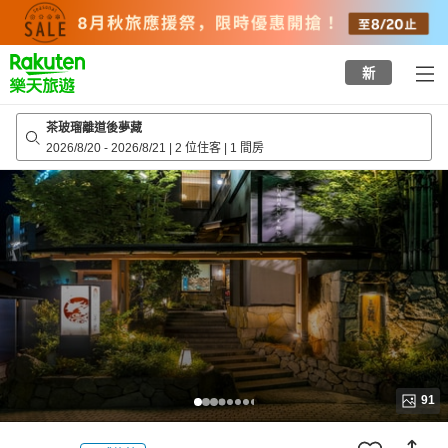
to
top
page
新
茶玻瑠離道後夢藏
2026/8/20
-
2026/8/21
|
2 位住客
|
1 間房
91