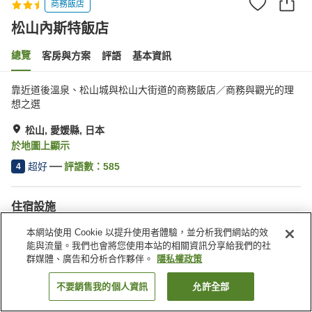
商務飯店
松山內斯特飯店
總覽
客房與方案
評語
基本資訊
靠近道後溫泉、松山城與松山大街道的商務飯店／商務與觀光的理
想之選
松山, 愛媛縣, 日本
於地圖上顯示
超好
評語數：
585
4
住宿設施
停車場
自動販賣機
本網站使用 Cookie 以提升使用者體驗，並分析我們網站的效
會議室
宴會廳
能與流量。我們也會將您使用本站的相關資訊分享給我們的社
群媒體、廣告和分析合作夥伴。
隱私權政策
首頁
日本
愛媛縣
松山
松山內斯特飯店
不要銷售我的個人資訊
允許全部
找客房