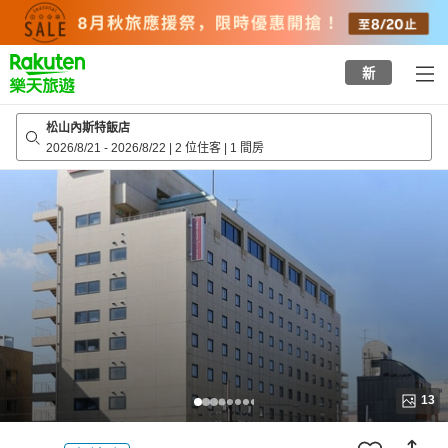
to
top
page
新
松山內斯特飯店
2026/8/21
-
2026/8/22
|
2 位住客
|
1 間房
13