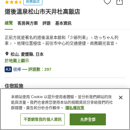
商務飯店
道後溫泉松山市天井杜高飯店
總覽
客房與方案
評語
基本資訊
正前方就是著名的道後溫泉本館和「少爺列車」﹙坊っちゃん列
車﹚。地理位置極佳，前往市中心的交通便捷，商務觀光皆宜。
松山, 愛媛縣, 日本
於地圖上顯示
很棒
評語數：
297
4.3
住宿設施
無線網路
自動販賣機
本網站使用 Cookie 以提升使用者體驗，並分析我們網站的效
共用微波爐
日式餐廳
能與流量。我們也會將您使用本站的相關資訊分享給我們的社
群媒體、廣告和分析合作夥伴。
隱私權政策
首頁
日本
愛媛縣
松山
道後溫泉松山市天井杜高飯店
不要銷售我的個人資訊
允許全部
找客房