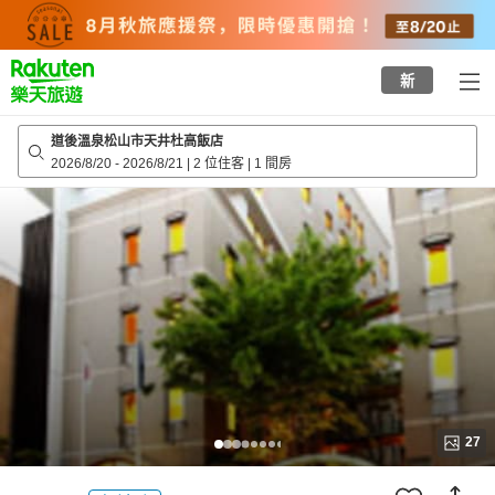
to
top
page
新
道後溫泉松山市天井杜高飯店
2026/8/20
-
2026/8/21
|
2 位住客
|
1 間房
27