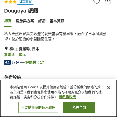
日式旅館
Dougoya 旅館
總覽
客房與方案
評語
基本資訊
私人天然溫泉與受歡迎的愛媛當季有機早餐，融合了日本風與藝
術，位於道後的小型隱密住宿。
松山, 愛媛縣, 日本
於地圖上顯示
超好
評語數：
17
4.1
住宿設施
無線網路
停車場
本網站使用 Cookie 以提升使用者體驗，並分析我們網站的效
咖啡廳
全館禁菸
能與流量。我們也會將您使用本站的相關資訊分享給我們的社
群媒體、廣告和分析合作夥伴。
隱私權政策
首頁
日本
愛媛縣
松山
Dougoya 旅館
不要銷售我的個人資訊
允許全部
找客房