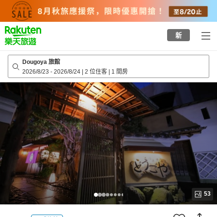
to
top
page
新
Dougoya 旅館
2026/8/23
-
2026/8/24
|
2 位住客
|
1 間房
53