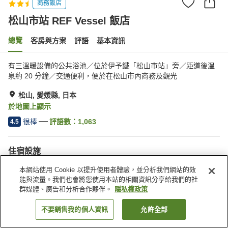
商務飯店
松山市站 REF Vessel 飯店
總覽
客房與方案
評語
基本資訊
有三溫暖設備的公共浴池／位於伊予鐵「松山市站」旁／距道後溫
泉約 20 分鐘／交通便利，便於在松山市內商務及觀光
松山, 愛媛縣, 日本
於地圖上顯示
很棒
評語數：
1,063
4.5
住宿設施
無線網路
距離車站約步行 5 分鐘內
本網站使用 Cookie 以提升使用者體驗，並分析我們網站的效
三溫暖
全館禁菸
能與流量。我們也會將您使用本站的相關資訊分享給我們的社
群媒體、廣告和分析合作夥伴。
隱私權政策
首頁
日本
愛媛縣
松山
松山市站 REF Vessel 飯店
不要銷售我的個人資訊
允許全部
找客房