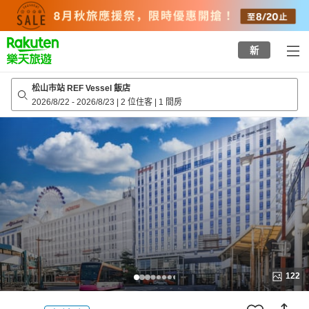
to
top
page
新
松山市站 REF Vessel 飯店
2026/8/22
-
2026/8/23
|
2 位住客
|
1 間房
122