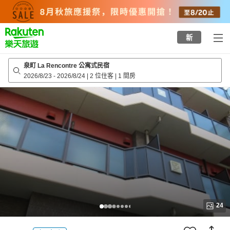
to
top
page
新
泉町 La Rencontre 公寓式民宿
2026/8/23
-
2026/8/24
|
2 位住客
|
1 間房
24