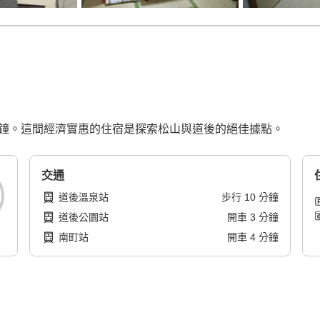
分鐘。這間經濟實惠的住宿是探索松山與道後的絕佳據點。
交通
道後溫泉站
步行
10
分鐘
道後公園站
開車
3
分鐘
南町站
開車
4
分鐘