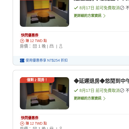
8月17日
前可免費取消
更詳細的方案資訊
快閃優惠券
賺
12
TWD
點
房價：
1
晚
|
|
使用優惠券享
NT$254
折扣
僅剩
2
間房！
◆延遲退房◆悠閒到中午
8月17日
前可免費取消
更詳細的方案資訊
快閃優惠券
賺
12
TWD
點
房價：
1
晚
|
|