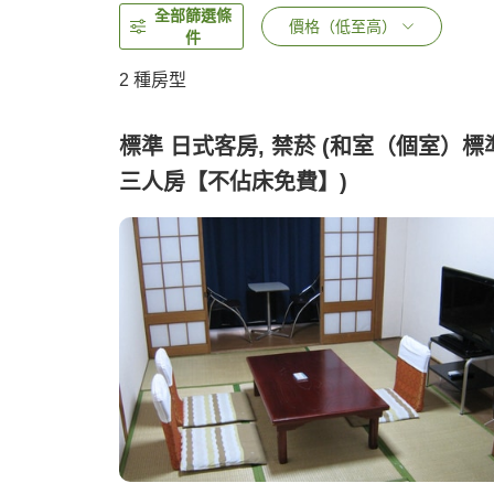
全部篩選條
價格（低至高）
件
2
種房型
標準 日式客房, 禁菸 (和室（個室）標
三人房【不佔床免費】)