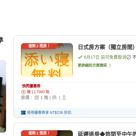
準
僅剩
2
間房！
日式房方案（獨立房間）
8月17日
前可免費取消
更詳細的方案資訊
快閃優惠券
賺
11
TWD
點
房價：
1
晚
|
|
使用優惠券享
NT$236
折扣
僅剩
2
間房！
延遲退房◆悠閒至中午的