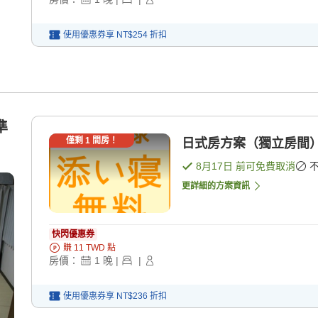
使用優惠券享
NT$254
折扣
準
僅剩
1
間房！
日式房方案（獨立房間）
8月17日
前可免費取消
更詳細的方案資訊
快閃優惠券
賺
11
TWD
點
房價：
1
晚
|
|
使用優惠券享
NT$236
折扣