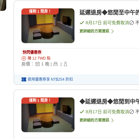
僅剩
1
間房！
延遲退房◆悠閒至中午的
8月17日
前可免費取消
更詳細的方案資訊
快閃優惠券
賺
12
TWD
點
房價：
1
晚
|
|
使用優惠券享
NT$254
折扣
僅剩
1
間房！
◆延遲退房◆悠閒到中午
8月17日
前可免費取消
更詳細的方案資訊