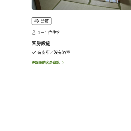
禁菸
1－4 位住客
客房設施
有廁所／沒有浴室
更詳細的客房資訊