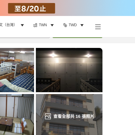
文（台灣）
TWN
TWD
找客房
•
1
間房
重新搜尋
查看全部共
16
張照片