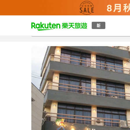
t
新
總覽
客房與方案
評語
設施
o
p
P
a
g
e
_
s
e
a
r
c
h