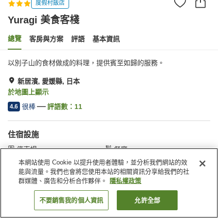
度假村飯店
Yuragi 美食客棧
總覽
客房與方案
評語
基本資訊
以別子山的食材做成的料理，提供賓至如歸的服務。
新居濱, 愛媛縣, 日本
於地圖上顯示
很棒
評語數：
11
4.6
住宿設施
停車場
餐廳
咖啡廳
自動販賣機
本網站使用 Cookie 以提升使用者體驗，並分析我們網站的效
能與流量。我們也會將您使用本站的相關資訊分享給我們的社
群媒體、廣告和分析合作夥伴。
隱私權政策
首頁
日本
愛媛縣
新居濱
Yuragi 美食客棧
不要銷售我的個人資訊
允許全部
找客房