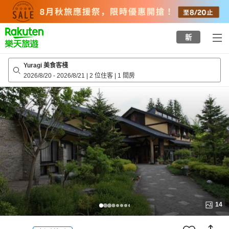
to
top
page
新
Yuragi 美食客棧
2026/8/20
-
2026/8/21
|
2 位住客
|
1 間房
14