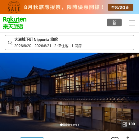
to
top
page
新
大洲城下町 Nipponia 旅館
2026/8/20
-
2026/8/21
|
2 位住客
|
1 間房
100