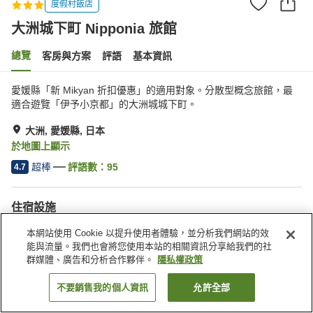
度假村飯店
大洲城下町 Nipponia 旅館
總覽
客房與方案
評語
基本資訊
愛媛縣「新 Mikyan 折扣優惠」的適用對象。分散型概念旅館，最
適合遊覽「伊予小京都」的大洲城城下町。
大洲, 愛媛縣, 日本
於地圖上顯示
超棒
評語數：
95
4.7
住宿設施
停車場
餐廳
本網站使用 Cookie 以提升使用者體驗，並分析我們網站的效
特殊（過敏）飲食需求
能與流量。我們也會將您使用本站的相關資訊分享給我們的社
群媒體、廣告和分析合作夥伴。
隱私權政策
首頁
日本
愛媛縣
大洲
大洲城下町 Nipponia 旅館
不要銷售我的個人資訊
允許全部
找客房