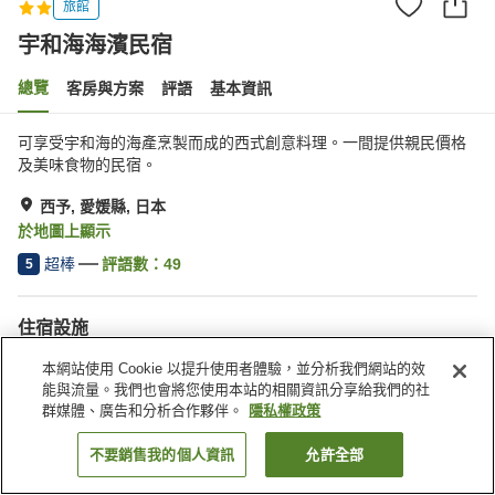
旅館
宇和海海濱民宿
總覽
客房與方案
評語
基本資訊
可享受宇和海的海產烹製而成的西式創意料理。一間提供親民價格
及美味食物的民宿。
西予, 愛媛縣, 日本
於地圖上顯示
超棒
評語數：
49
5
住宿設施
停車場
宅配服務
本網站使用 Cookie 以提升使用者體驗，並分析我們網站的效
能與流量。我們也會將您使用本站的相關資訊分享給我們的社
群媒體、廣告和分析合作夥伴。
隱私權政策
首頁
日本
愛媛縣
西予
宇和海海濱民宿
不要銷售我的個人資訊
允許全部
找客房