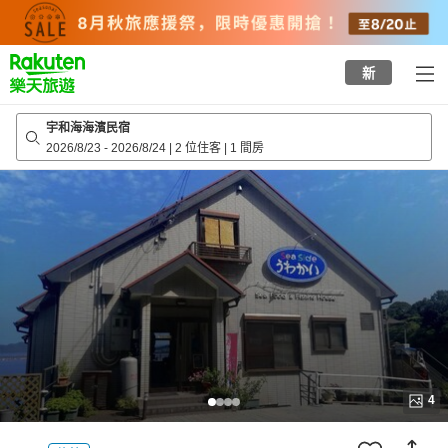
to
top
page
新
宇和海海濱民宿
2026/8/23
-
2026/8/24
|
2 位住客
|
1 間房
4